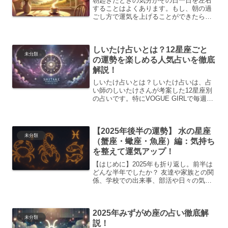
朝起きたときの気分がその日一日を左右
することはよくあります。もし、朝の過
ごし方で運気を上げることができたら、
もっと素敵な日になると思いませんか？
今回は、朝の運勢をより良くするための
方法や、星座ごとの開運アクションをわ
しいたけ占いとは？12星座ごと
かりやすく紹介します！朝...
未分類
の運勢を楽しめる人気占いを徹底
解説！
しいたけ占いとは？しいたけ占いは、占
い師のしいたけさんが考案した12星座別
の占いです。特にVOGUE GIRLで毎週月
曜日に更新される「WEEKLY! しいたけ
占い」が有名で、書籍や雑誌にも掲載さ
れ、多くの人に親しまれています。しい
【2025年後半の運勢】 水の星座
たけ占い...
未分類
（蟹座・蠍座・魚座）編：気持ち
を整えて運気アップ！
【はじめに】2025年も折り返し。前半は
どんな半年でしたか？ 友達や家族との関
係、学校での出来事、部活や日々の気持
ちの変化など、いろいろなことがあった
と思います。この記事では、感情を大切
にする「水の星座」（蟹座・蠍座・魚
2025年みずがめ座の占い徹底解
座）の皆さんに向けて...
未分類
説！