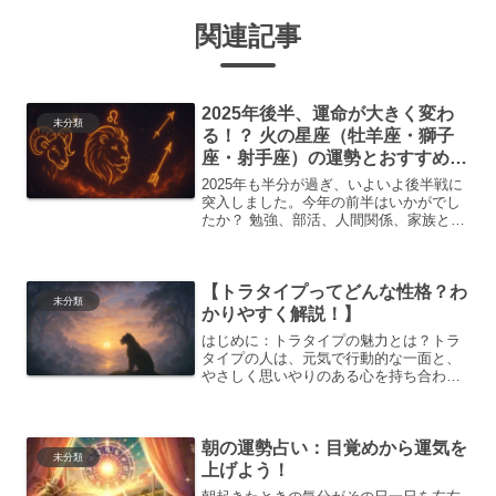
関連記事
2025年後半、運命が大きく変わ
未分類
る！？ 火の星座（牡羊座・獅子
座・射手座）の運勢とおすすめア
クション
2025年も半分が過ぎ、いよいよ後半戦に
突入しました。今年の前半はいかがでし
たか？ 勉強、部活、人間関係、家族との
ことなど、さまざまな経験があったこと
でしょう。この記事では、「火の星座」
に分類される牡羊座・獅子座・射手座の
【トラタイプってどんな性格？わ
皆さんに向けて、2...
未分類
かりやすく解説！】
はじめに：トラタイプの魅力とは？トラ
タイプの人は、元気で行動的な一面と、
やさしく思いやりのある心を持ち合わせ
ています。まわりの人の気持ちに敏感
で、困っている人を助ける正義感も強い
です。また、感情に流されすぎず、冷静
朝の運勢占い：目覚めから運気を
に物ごとを判断しながら行動...
未分類
上げよう！