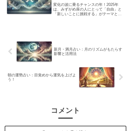
変化の波に乗るチャンスの年！2025年
は、みずがめ座の人にとって「自由」と
「新しいことに挑戦する」がテーマとな
る一年です。これまで積み重ねてきた努
力が報われやすくなり、少し肩の力を抜
いていても運気があなたを後押ししてく
れるでしょう。この記事...
新月・満月占い：月のリズムがもたらす
影響と活用法
朝の運勢占い：目覚めから運気を上げよ
う！
コメント